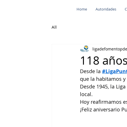
Home
Autoridades
C
All
ligadefomentopd
118 años
Desde la 
#LigaPun
que la habitamos 
Desde 1945, la Liga
local.
Hoy reafirmamos es
¡Feliz aniversario P