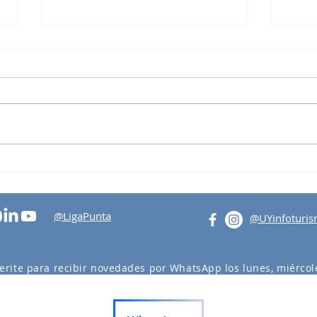
Tertu
Visita al Intendente Abella
@LigaPunta
@UYinfoturi
erite para recibir novedades por WhatsApp los lunes, miércole
actividades en Punta del Este y Maldonado.