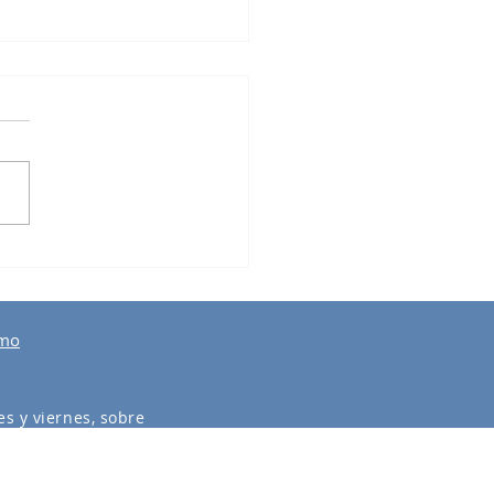
lia con las Estrellas
smo
s y viernes, sobre