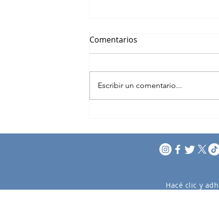
Comentarios
Escribir un comentario...
XI Encuentro Regional de
Cruceros
Hacé clic y adh