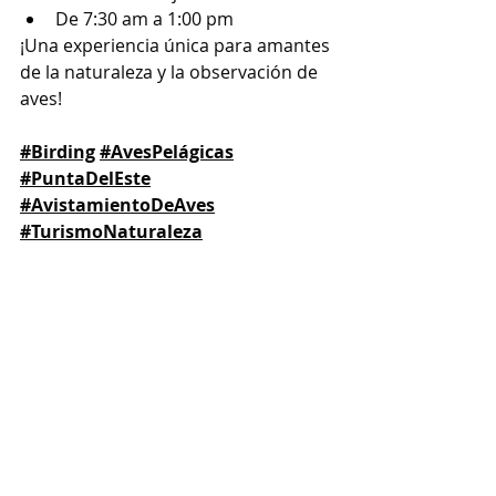
De 7:30 am a 1:00 pm
¡Una experiencia única para amantes 
de la naturaleza y la observación de 
aves!
#Birding
#AvesPelágicas
#PuntaDelEste
#AvistamientoDeAves
#TurismoNaturaleza