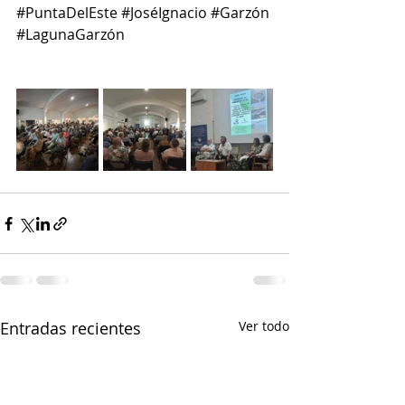
#PuntaDelEste
#JoséIgnacio
#Garzón
#LagunaGarzón
Entradas recientes
Ver todo