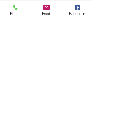
Phone
Email
Facebook
Comentarios
Bancada Maldonado
Escribir un comentario...
Taller de Forma
Turismo Regene
@LigaPunta
@UYinfoturismo