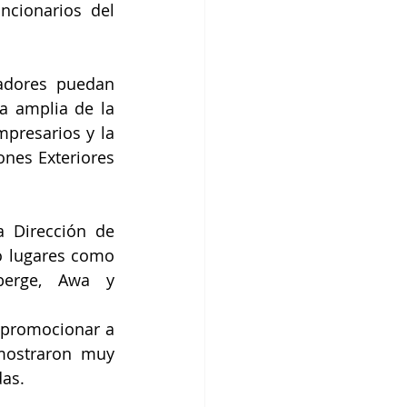
ncionarios del 
adores puedan 
 amplia de la 
presarios y la 
ones Exteriores 
 Dirección de 
ó lugares como 
berge, Awa y 
 promocionar a 
mostraron muy 
das.