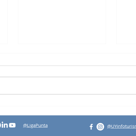
Tertu
Visita al Intendente Abella
@LigaPunta
@UYinfoturi