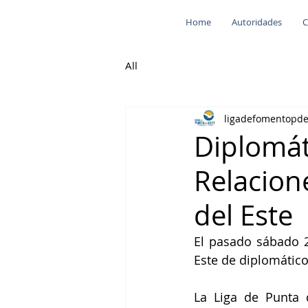
Home
Autoridades
C
All
ligadefomentopd
Diplomát
Relacione
del Este
El pasado sábado 2
Este de diplomátic
La Liga de Punta d