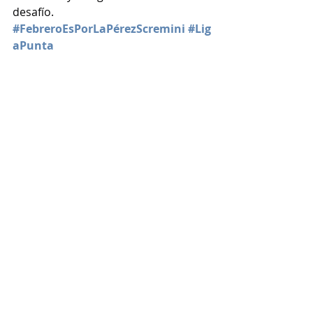
desafío.
#FebreroEsPorLaPérezScremini
#Lig
aPunta