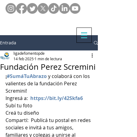
Entrada
ligadefomentopde
14 feb 2025
1 min de lectura
Fundación Perez Scremini
¡
#SumáTuAbrazo
 y colaborá con los 
valientes de la fundación Perez 
Scremini!
Ingresá a:  
https://bit.ly/42Skfa6
Subí tu foto  
Creá tu diseño
Compartí:  Publicá tu postal en redes 
sociales e invitá a tus amigos, 
familiares y colegas a unirse al 