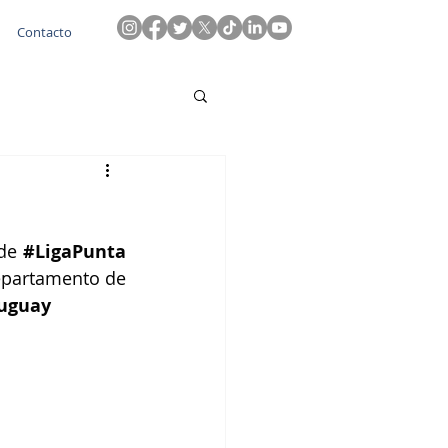
Contacto
de 
#LigaPunta
 del departamento de 
uguay