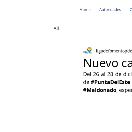
Home
Autoridades
C
All
ligadefomentopd
Nuevo c
Del 26 al 28 de dic
de 
#PuntaDelEste
#Maldonado
, espe