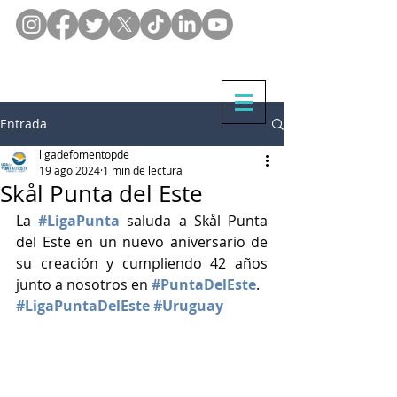
Entrada
ligadefomentopde
19 ago 2024
1 min de lectura
Skål Punta del Este
La 
#LigaPunta
 saluda a Skål Punta 
del Este en un nuevo aniversario de 
su creación y cumpliendo 42 años 
junto a nosotros en 
#PuntaDelEste
.
#LigaPuntaDelEste
#Uruguay