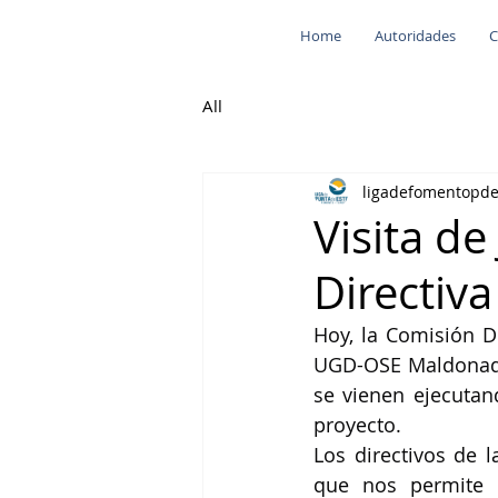
Home
Autoridades
C
All
ligadefomentopd
Visita d
Directiva
Hoy, la Comisión Di
UGD-OSE Maldonado,
se vienen ejecutand
proyecto.
Los directivos de l
que nos permite 