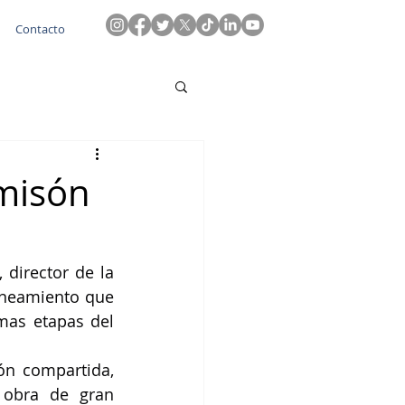
Contacto
omisón
 director de la 
neamiento que 
mas etapas del 
ón compartida, 
obra de gran 