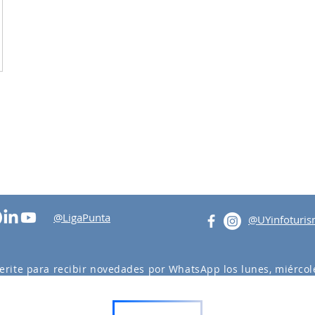
@LigaPunta
@UYinfoturi
erite para recibir novedades por WhatsApp los lunes, miércole
actividades en Punta del Este y Maldonado.