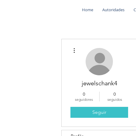
Home
Autoridades
C
Más acciones
jewelschank4
0
0
seguidores
seguidos
Seguir