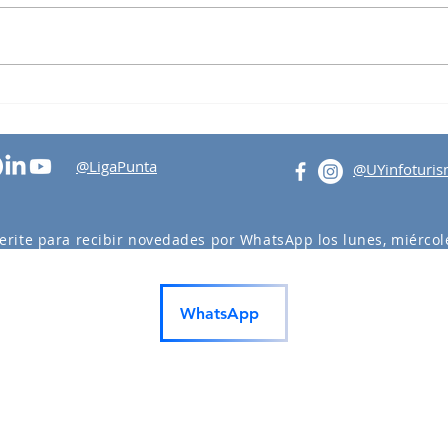
Bancada Maldonado
Tall
Turi
@LigaPunta
@UYinfoturi
erite para recibir novedades por WhatsApp los lunes, miércole
actividades en Punta del Este y Maldonado.
WhatsApp