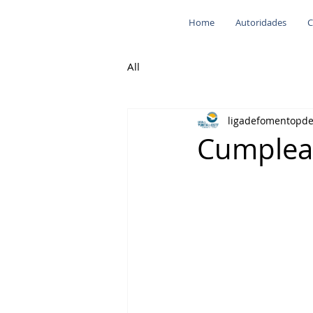
Home
Autoridades
C
All
ligadefomentopd
Cumpleañ