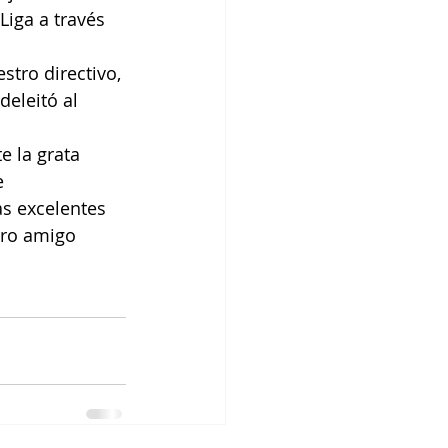
 Liga a través 
stro directivo, 
deleitó al 
 la grata 
e 
s excelentes 
tro amigo 