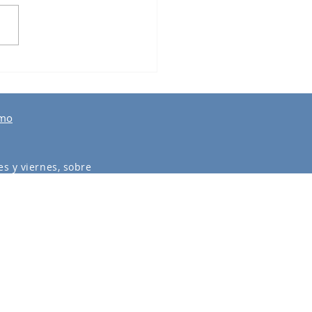
er de Formación en
smo Regenerativo
smo
s y viernes, sobre