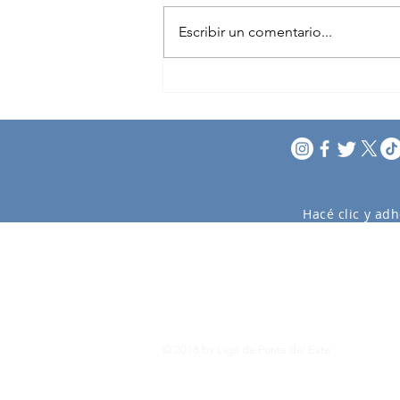
Escribir un comentario...
Punta del Este Business
Tour 2026
Hacé clic y adh
© 2018 by Liga de Punta del Este