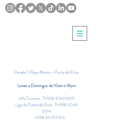
Contáctenos
Parada 1, Play
a Mansa - Punta del Este
Lunes a
Domingos de 10am a 18pm
Info Turismo T+598
4244 6519
Liga de Punta del Este T+598
4244
0514
+598 94 727 103