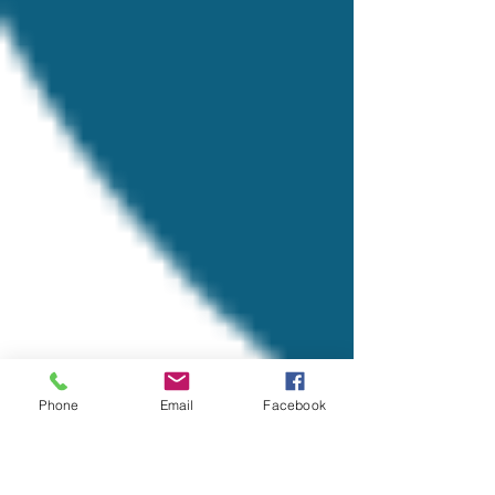
Phone
Email
Facebook