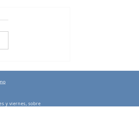
er de Formación en
smo Regenerativo
smo
s y viernes, sobre