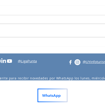
Bancada Maldonado
Tall
Turi
@LigaPunta
@UYinfoturi
erite para recibir novedades por WhatsApp los lunes, miércole
actividades en Punta del Este y Maldonado.
WhatsApp