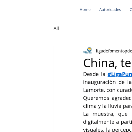
Home
Autoridades
C
All
ligadefomentopd
China, te
Desde la 
#LigaPun
inauguración de la 
Lamorte, con curad
Queremos agradecer
clima y la lluvia p
La muestra, que p
digitalmente a parti
visuales, la percepc