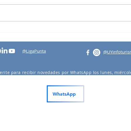
Tertu
Visita al Intendente Abella
@LigaPunta
@UYinfoturi
erite para recibir novedades por WhatsApp los lunes, miércole
actividades en Punta del Este y Maldonado.
WhatsApp