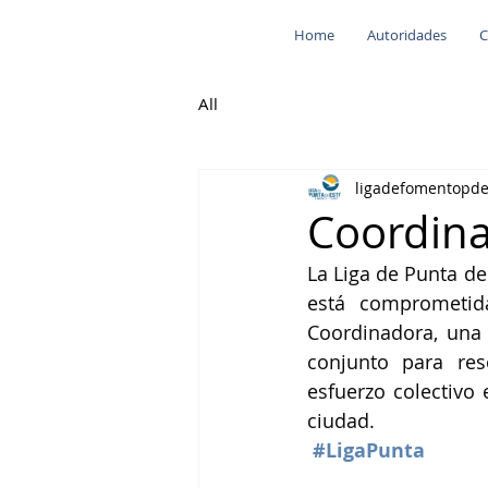
Home
Autoridades
C
All
ligadefomentopd
Coordin
La Liga de Punta de
está comprometid
Coordinadora, una 
conjunto para reso
esfuerzo colectivo 
ciudad.
#LigaPunta