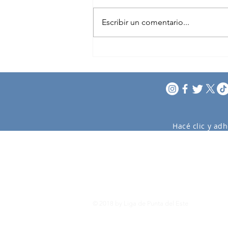
Escribir un comentario...
XI Encuentro Regional de
Cruceros
Hacé clic y adh
© 2018 by Liga de Punta del Este