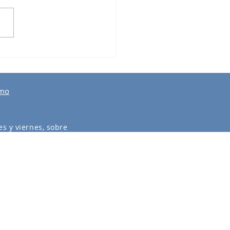
lia con las Estrellas
smo
s y viernes, sobre