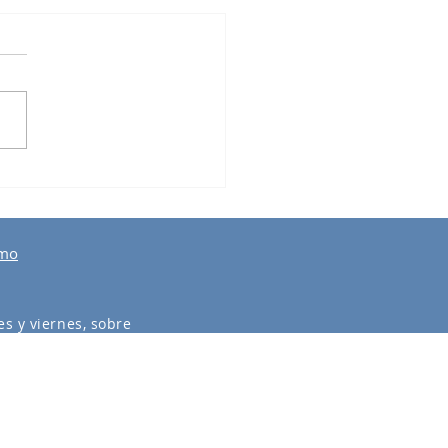
lia con las Estrellas
smo
s y viernes, sobre