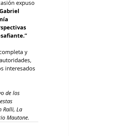
casión expuso 
Gabriel 
mía 
spectivas 
safiante.”
 completa y 
autoridades, 
os interesados 
o de los 
estas 
Ralli, La 
rio Mautone. 