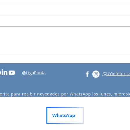
Tertu
Visita al Intendente Abella
@LigaPunta
@UYinfoturi
erite para recibir novedades por WhatsApp los lunes, miércole
actividades en Punta del Este y Maldonado.
WhatsApp