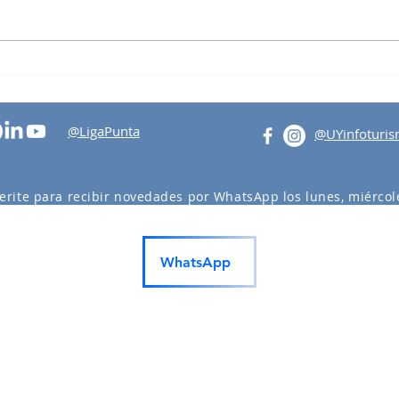
Tertu
Visita al Intendente Abella
@LigaPunta
@UYinfoturi
erite para recibir novedades por WhatsApp los lunes, miércole
actividades en Punta del Este y Maldonado.
WhatsApp