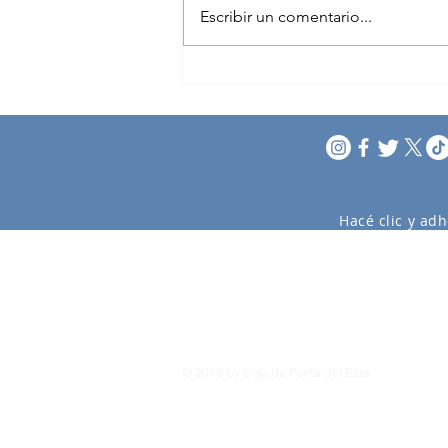
Escribir un comentario...
XI Encuentro Regional de
Cruceros
Hacé clic y adh
© 2018 by Liga de Punta del Este