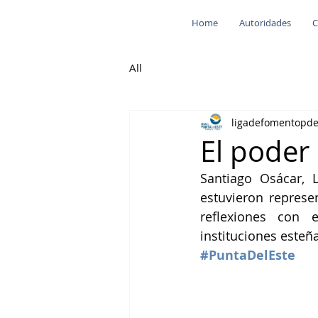
Home
Autoridades
C
All
ligadefomentopd
El poder
Santiago Osácar, L
estuvieron represe
reflexiones con 
instituciones esteñ
#PuntaDelEste