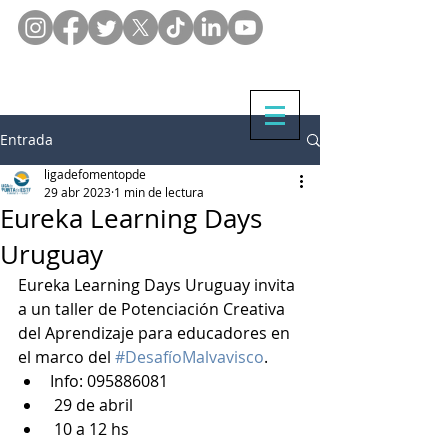
Entrada
ligadefomentopde
29 abr 2023
1 min de lectura
Eureka Learning Days
Uruguay
Eureka Learning Days Uruguay invita 
a un taller de Potenciación Creativa 
del Aprendizaje para educadores en 
el marco del 
#DesafíoMalvavisco
.
Info: 095886081
 29 de abril 
 10 a 12 hs