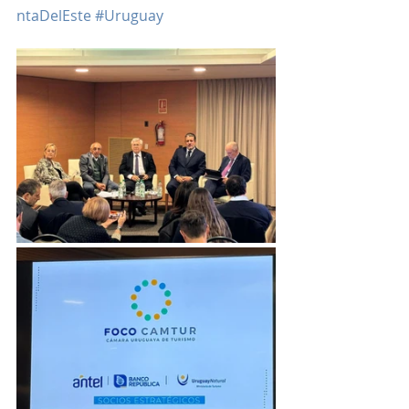
ntaDelEste
#Uruguay