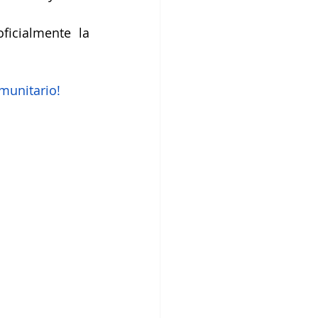
icialmente la 
munitario! 