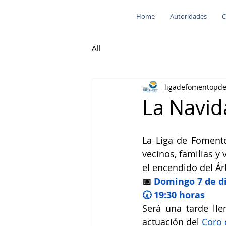
Home
Autoridades
C
All
ligadefomentopd
La Navida
La Liga de Fomento
vecinos, familias y
el encendido del Ár
📅 
Domingo 7 de d
🕢 19:30 horas
Será una tarde ll
actuación del 
Coro 