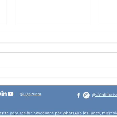
Vele
Taller de Formación en
Turismo Regenerativo
@LigaPunta
@UYinfoturi
erite para recibir novedades por WhatsApp los lunes, miércole