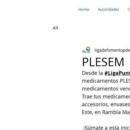
Home
Autoridades
C
All
ligadefomentopd
PLESEM
Desde la 
#LigaPun
medicamentos PLESE
medicamentos venc
Trae tus medicament
accesorios, envases 
Este, en Rambla Ma
 ¡Súmate a esta ini