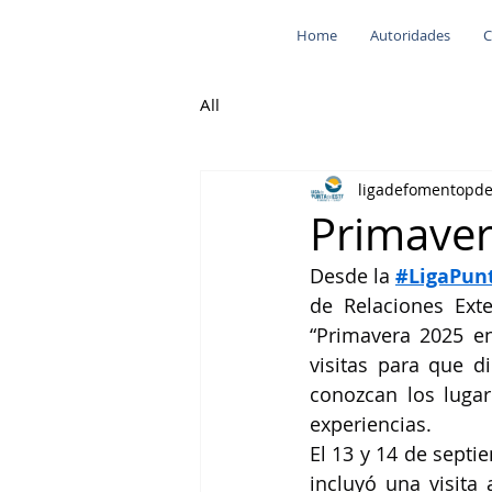
Home
Autoridades
C
All
ligadefomentopd
Primaver
Desde la 
#LigaPun
de Relaciones Ext
“Primavera 2025 en
visitas para que d
conozcan los luga
experiencias.
El 13 y 14 de sept
incluyó una visita