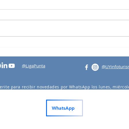
Vele
Taller de Formación en
Turismo Regenerativo
@LigaPunta
@UYinfoturi
erite para recibir novedades por WhatsApp los lunes, miércole
actividades en Punta del Este y Maldonado.
WhatsApp