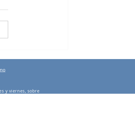
ro “Punta del Este”
smo
s y viernes, sobre