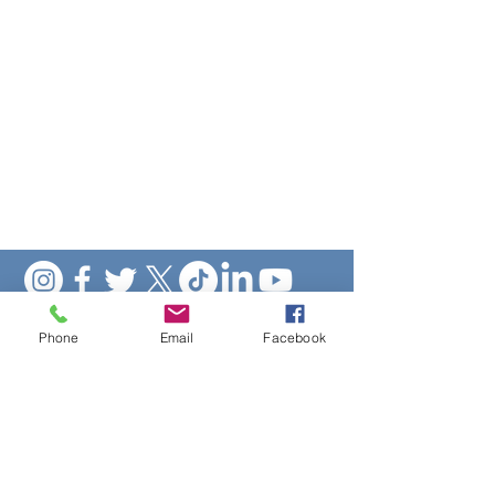
Phone
Email
Facebook
@LigaPunta
@UYinfoturismo