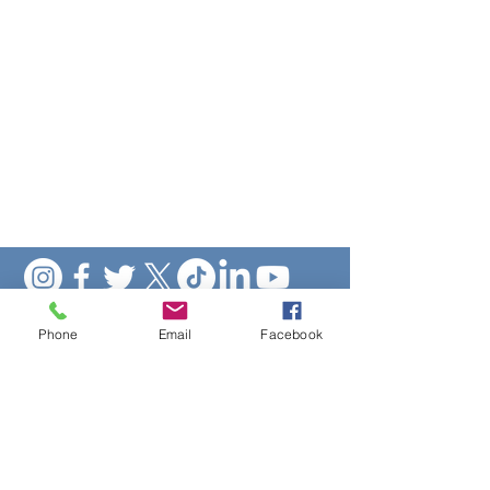
Phone
Email
Facebook
@LigaPunta
@UYinfoturismo