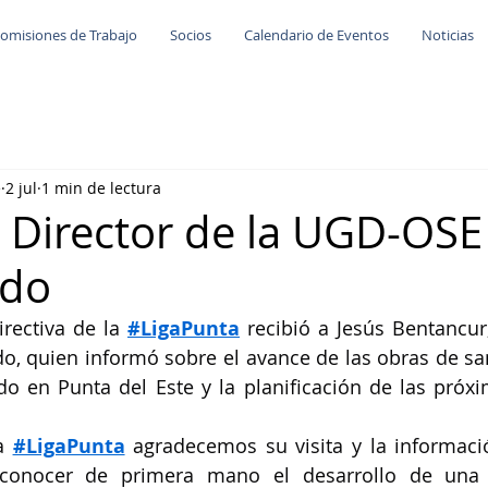
omisiones de Trabajo
Socios
Calendario de Eventos
Noticias
e
2 jul
1 min de lectura
el Director de la UGD-OSE
do
rectiva de la 
#LigaPunta
 recibió a Jesús Bentancur,
 quien informó sobre el avance de las obras de sa
o en Punta del Este y la planificación de las próxi
a 
#LigaPunta
 agradecemos su visita y la informaci
conocer de primera mano el desarrollo de una 