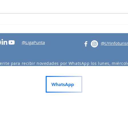
Vele
Taller de Formación en
Turismo Regenerativo
@LigaPunta
@UYinfoturi
erite para recibir novedades por WhatsApp los lunes, miércole
actividades en Punta del Este y Maldonado.
WhatsApp