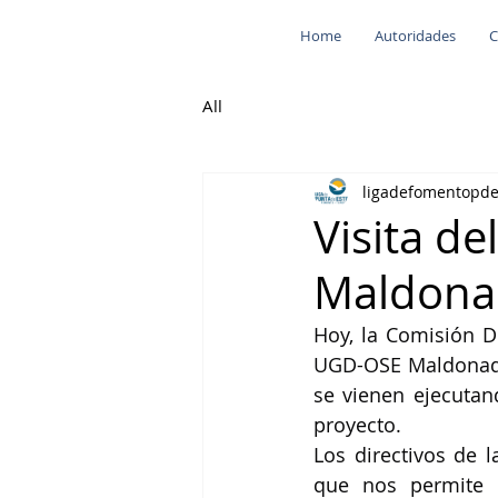
Home
Autoridades
C
All
ligadefomentopd
Visita d
Maldona
Hoy, la Comisión Di
UGD-OSE Maldonado,
se vienen ejecutand
proyecto.
Los directivos de l
que nos permite 