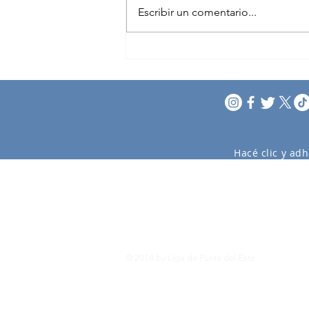
Escribir un comentario...
Bancada Maldonado
Hacé clic y adh
© 2018 by Liga de Punta del Este